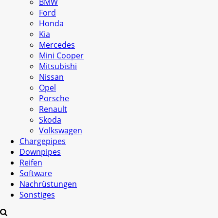
BMW
Ford
Honda
Kia
Mercedes
Mini Cooper
Mitsubishi
Nissan
Opel
Porsche
Renault
Skoda
Volkswagen
Chargepipes
Downpipes
Reifen
Software
Nachrüstungen
Sonstiges