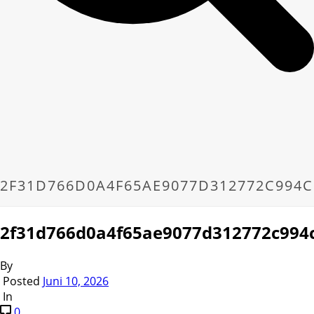
2F31D766D0A4F65AE9077D312772C994C
2f31d766d0a4f65ae9077d312772c994
By
Posted
Juni 10, 2026
In
0