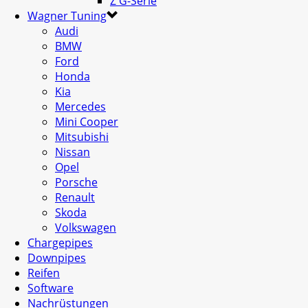
Z G-Serie
Wagner Tuning
Audi
BMW
Ford
Honda
Kia
Mercedes
Mini Cooper
Mitsubishi
Nissan
Opel
Porsche
Renault
Skoda
Volkswagen
Chargepipes
Downpipes
Reifen
Software
Nachrüstungen