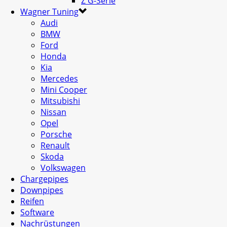
Z G-Serie
Wagner Tuning
Audi
BMW
Ford
Honda
Kia
Mercedes
Mini Cooper
Mitsubishi
Nissan
Opel
Porsche
Renault
Skoda
Volkswagen
Chargepipes
Downpipes
Reifen
Software
Nachrüstungen