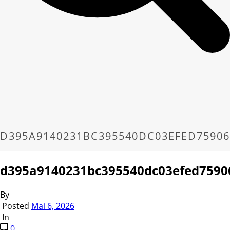
D395A9140231BC395540DC03EFED7590
d395a9140231bc395540dc03efed7590
By
Posted
Mai 6, 2026
In
0