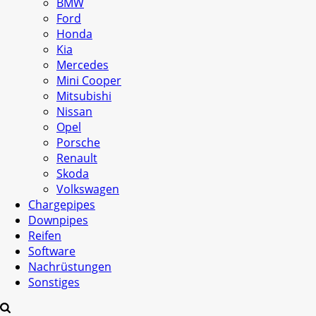
BMW
Ford
Honda
Kia
Mercedes
Mini Cooper
Mitsubishi
Nissan
Opel
Porsche
Renault
Skoda
Volkswagen
Chargepipes
Downpipes
Reifen
Software
Nachrüstungen
Sonstiges