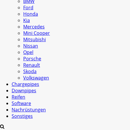
BMW
Ford
Honda
Kia
Mercedes
Mini Cooper
Mitsubishi
Nissan
Opel
Porsche
Renault
Skoda
Volkswagen
Chargepipes
Downpipes
Reifen
Software
Nachrüstungen
Sonstiges