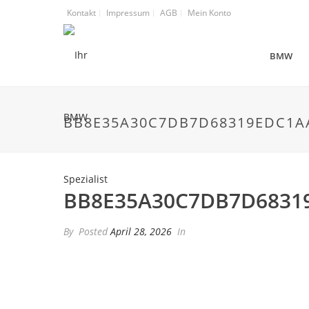
Kontakt
Impressum
AGB
Mein Konto
BMW
BB8E35A30C7DB7D68319EDC1A
BB8E35A30C7DB7D6831
By
Posted
April 28, 2026
In