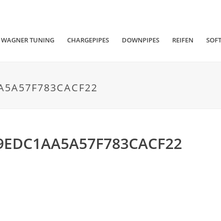
WAGNER TUNING
CHARGEPIPES
DOWNPIPES
REIFEN
SOF
A5A57F783CACF22
9EDC1AA5A57F783CACF22