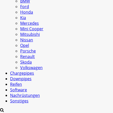
BMW
Ford
Honda
Kia
Mercedes
Mini Cooper
Mitsubishi
Nissan
Opel
Porsche
Renault
Skoda
Volkswagen
Chargepipes
Downpipes
Reifen
Software
Nachrüstungen
Sonstiges