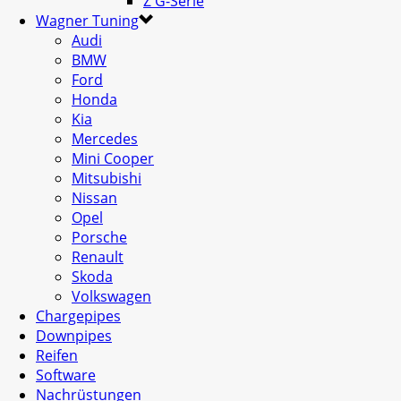
Z G-Serie
Wagner Tuning
Audi
BMW
Ford
Honda
Kia
Mercedes
Mini Cooper
Mitsubishi
Nissan
Opel
Porsche
Renault
Skoda
Volkswagen
Chargepipes
Downpipes
Reifen
Software
Nachrüstungen