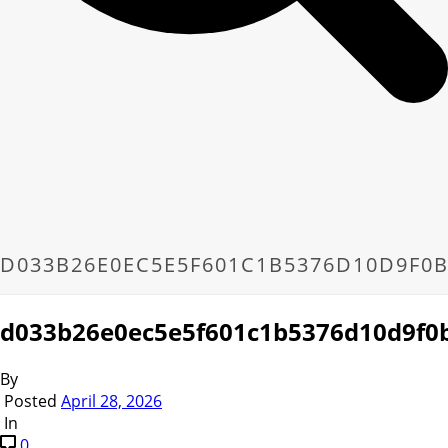
D033B26E0EC5E5F601C1B5376D10D9F0
d033b26e0ec5e5f601c1b5376d10d9f0
By
Posted
April 28, 2026
In
0