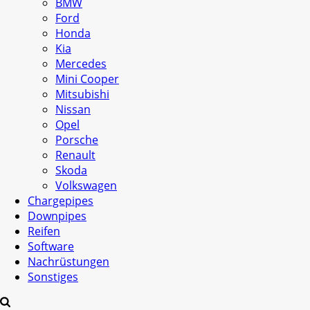
BMW
Ford
Honda
Kia
Mercedes
Mini Cooper
Mitsubishi
Nissan
Opel
Porsche
Renault
Skoda
Volkswagen
Chargepipes
Downpipes
Reifen
Software
Nachrüstungen
Sonstiges