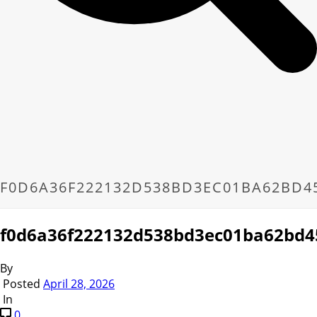
F0D6A36F222132D538BD3EC01BA62BD4
f0d6a36f222132d538bd3ec01ba62bd4
By
Posted
April 28, 2026
In
0