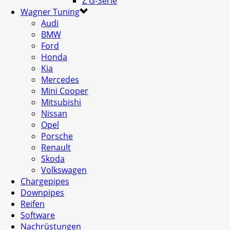
Z G-Serie
Wagner Tuning
Audi
BMW
Ford
Honda
Kia
Mercedes
Mini Cooper
Mitsubishi
Nissan
Opel
Porsche
Renault
Skoda
Volkswagen
Chargepipes
Downpipes
Reifen
Software
Nachrüstungen