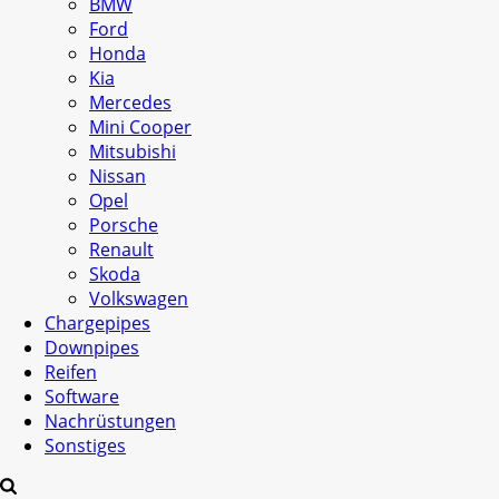
BMW
Ford
Honda
Kia
Mercedes
Mini Cooper
Mitsubishi
Nissan
Opel
Porsche
Renault
Skoda
Volkswagen
Chargepipes
Downpipes
Reifen
Software
Nachrüstungen
Sonstiges