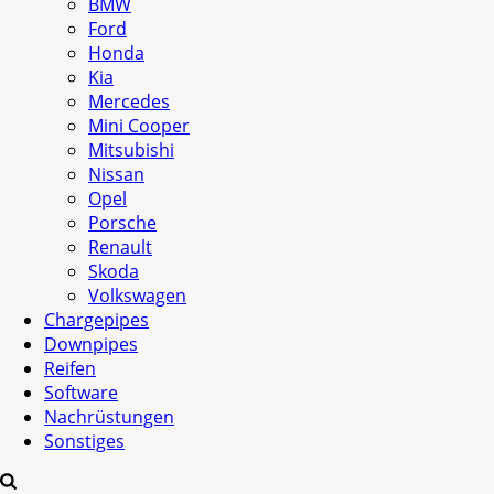
BMW
Ford
Honda
Kia
Mercedes
Mini Cooper
Mitsubishi
Nissan
Opel
Porsche
Renault
Skoda
Volkswagen
Chargepipes
Downpipes
Reifen
Software
Nachrüstungen
Sonstiges