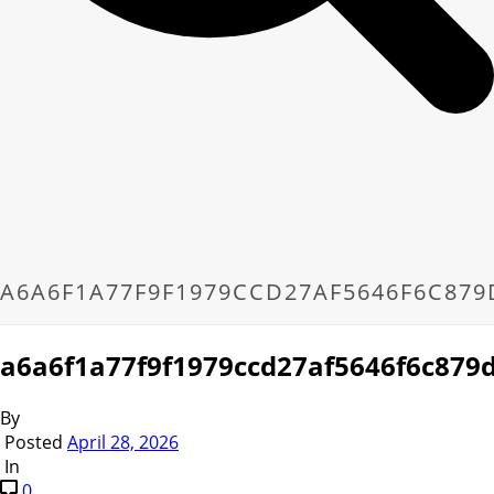
A6A6F1A77F9F1979CCD27AF5646F6C879
a6a6f1a77f9f1979ccd27af5646f6c879
By
Posted
April 28, 2026
In
0