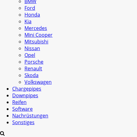
BMW
Ford
Honda
Kia
Mercedes
Mini Cooper
Mitsubishi
Nissan
Opel
Porsche
Renault
Skoda
Volkswagen
Chargepipes
Downpipes
Reifen
Software
Nachrüstungen
Sonstiges