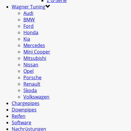
Z G-Serie
Wagner Tuning
Audi
BMW
Ford
Honda
Kia
Mercedes
Mini Cooper
Mitsubishi
Nissan
Opel
Porsche
Renault
Skoda
Volkswagen
Chargepipes
Downpipes
Reifen
Software
Nachrüstungen