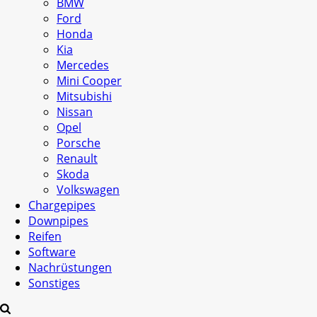
BMW
Ford
Honda
Kia
Mercedes
Mini Cooper
Mitsubishi
Nissan
Opel
Porsche
Renault
Skoda
Volkswagen
Chargepipes
Downpipes
Reifen
Software
Nachrüstungen
Sonstiges