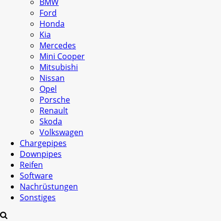
BMW
Ford
Honda
Kia
Mercedes
Mini Cooper
Mitsubishi
Nissan
Opel
Porsche
Renault
Skoda
Volkswagen
Chargepipes
Downpipes
Reifen
Software
Nachrüstungen
Sonstiges