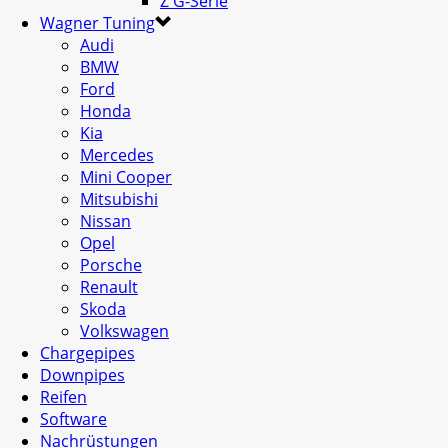
Z G-Serie
Wagner Tuning
Audi
BMW
Ford
Honda
Kia
Mercedes
Mini Cooper
Mitsubishi
Nissan
Opel
Porsche
Renault
Skoda
Volkswagen
Chargepipes
Downpipes
Reifen
Software
Nachrüstungen