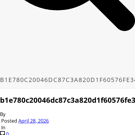
B1E780C20046DC87C3A820D1F60576FE3
b1e780c20046dc87c3a820d1f60576fe
By
Posted
April 28, 2026
In
0