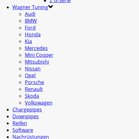
Z G-Serie
Wagner Tuning
Audi
BMW
Ford
Honda
Kia
Mercedes
Mini Cooper
Mitsubishi
Nissan
Opel
Porsche
Renault
Skoda
Volkswagen
Chargepipes
Downpipes
Reifen
Software
Nachrüstungen