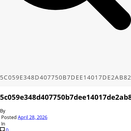
5C059E348D407750B7DEE14017DE2AB82
5c059e348d407750b7dee14017de2ab8
By
Posted
April 28, 2026
In
0