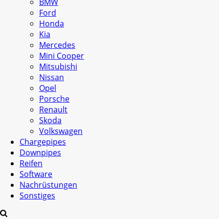
BMW
Ford
Honda
Kia
Mercedes
Mini Cooper
Mitsubishi
Nissan
Opel
Porsche
Renault
Skoda
Volkswagen
Chargepipes
Downpipes
Reifen
Software
Nachrüstungen
Sonstiges