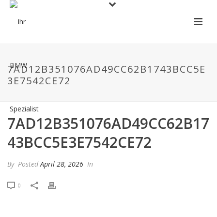
7AD12B351076AD49CC62B1743BCC5E
3E7542CE72
7AD12B351076AD49CC62B17
43BCC5E3E7542CE72
By
Posted
April 28, 2026
In
0