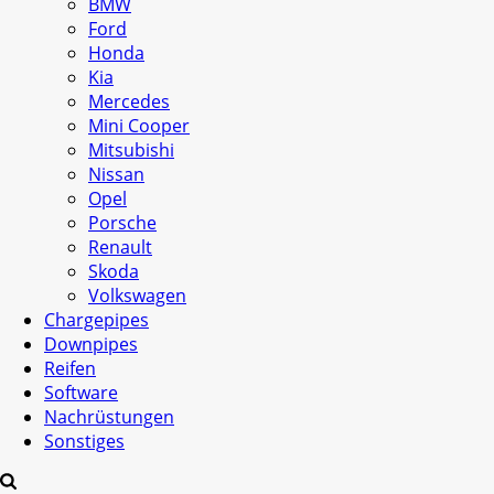
BMW
Ford
Honda
Kia
Mercedes
Mini Cooper
Mitsubishi
Nissan
Opel
Porsche
Renault
Skoda
Volkswagen
Chargepipes
Downpipes
Reifen
Software
Nachrüstungen
Sonstiges