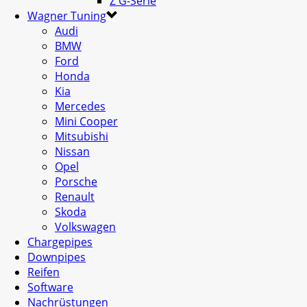
Z G-Serie
Wagner Tuning
Audi
BMW
Ford
Honda
Kia
Mercedes
Mini Cooper
Mitsubishi
Nissan
Opel
Porsche
Renault
Skoda
Volkswagen
Chargepipes
Downpipes
Reifen
Software
Nachrüstungen