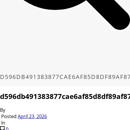
D596DB491383877CAE6AF85D8DF89AF8
d596db491383877cae6af85d8df89af8
By
Posted
April 23, 2026
In
0