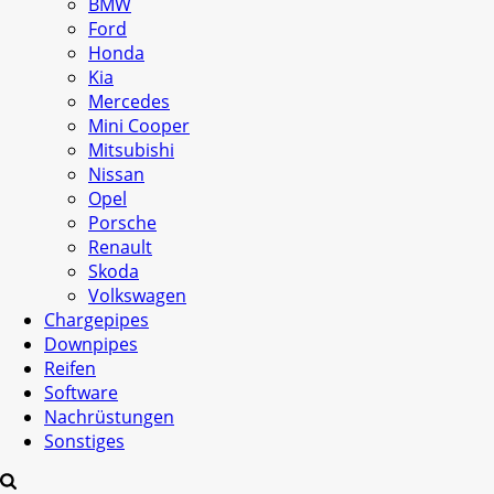
BMW
Ford
Honda
Kia
Mercedes
Mini Cooper
Mitsubishi
Nissan
Opel
Porsche
Renault
Skoda
Volkswagen
Chargepipes
Downpipes
Reifen
Software
Nachrüstungen
Sonstiges