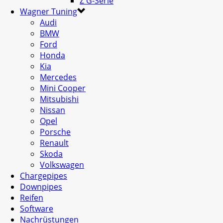
Z G-Serie
Wagner Tuning
Audi
BMW
Ford
Honda
Kia
Mercedes
Mini Cooper
Mitsubishi
Nissan
Opel
Porsche
Renault
Skoda
Volkswagen
Chargepipes
Downpipes
Reifen
Software
Nachrüstungen