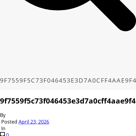
9F7559F5C73F046453E3D7A0CFF4AAE9F
9f7559f5c73f046453e3d7a0cff4aae9f
By
Posted
April 23, 2026
In
0