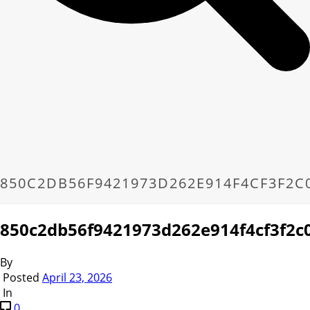
850C2DB56F9421973D262E914F4CF3F2C
850c2db56f9421973d262e914f4cf3f2c
By
Posted
April 23, 2026
In
0