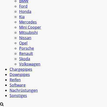
BMW
Ford
Honda
Kia
Mercedes
Mini Cooper
Mitsubishi
Nissan
Opel
Porsche
Renault
Skoda
Volkswagen
Chargepipes
Downpipes
Reifen
Software
Nachrüstungen
Sonstiges