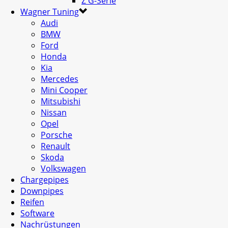
Z G-Serie
Wagner Tuning
Audi
BMW
Ford
Honda
Kia
Mercedes
Mini Cooper
Mitsubishi
Nissan
Opel
Porsche
Renault
Skoda
Volkswagen
Chargepipes
Downpipes
Reifen
Software
Nachrüstungen