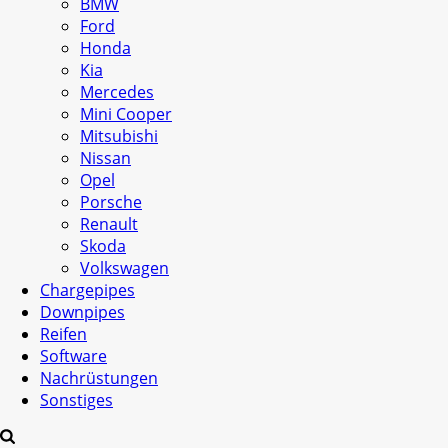
BMW
Ford
Honda
Kia
Mercedes
Mini Cooper
Mitsubishi
Nissan
Opel
Porsche
Renault
Skoda
Volkswagen
Chargepipes
Downpipes
Reifen
Software
Nachrüstungen
Sonstiges