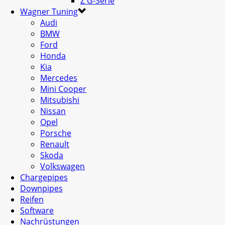
Z G-Serie
Wagner Tuning
Audi
BMW
Ford
Honda
Kia
Mercedes
Mini Cooper
Mitsubishi
Nissan
Opel
Porsche
Renault
Skoda
Volkswagen
Chargepipes
Downpipes
Reifen
Software
Nachrüstungen