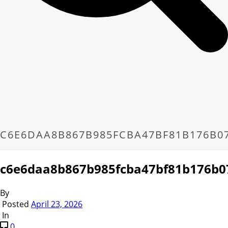
C6E6DAA8B867B985FCBA47BF81B176B0
c6e6daa8b867b985fcba47bf81b176b0
By
Posted
April 23, 2026
In
0