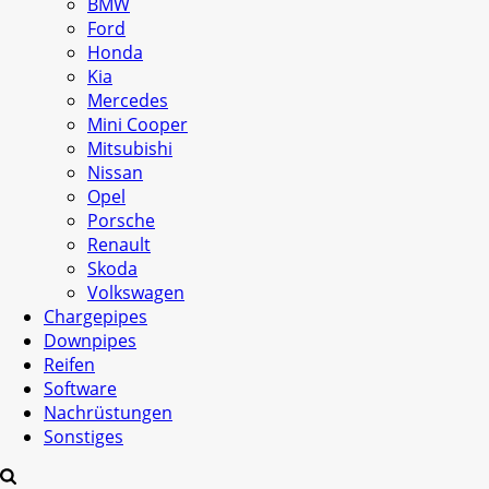
BMW
Ford
Honda
Kia
Mercedes
Mini Cooper
Mitsubishi
Nissan
Opel
Porsche
Renault
Skoda
Volkswagen
Chargepipes
Downpipes
Reifen
Software
Nachrüstungen
Sonstiges