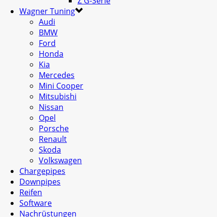
Z G-Serie
Wagner Tuning
Audi
BMW
Ford
Honda
Kia
Mercedes
Mini Cooper
Mitsubishi
Nissan
Opel
Porsche
Renault
Skoda
Volkswagen
Chargepipes
Downpipes
Reifen
Software
Nachrüstungen