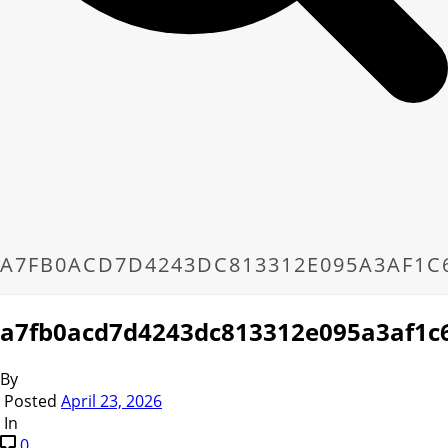
A7FB0ACD7D4243DC813312E095A3AF1C
a7fb0acd7d4243dc813312e095a3af1c
By
Posted
April 23, 2026
In
0