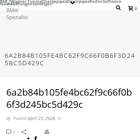
BMW
Wagner Tuning
Chargepipes
Downpipes
Reifen
Software
Nachrüstungen
Sonstiges
0
6A2B84B105FE4BC62F9C66F0B6F3D24
5BC5D429C
6a2b84b105fe4bc62f9c66f0b
6f3d245bc5d429c
By
Posted
April 23, 2026
In
0