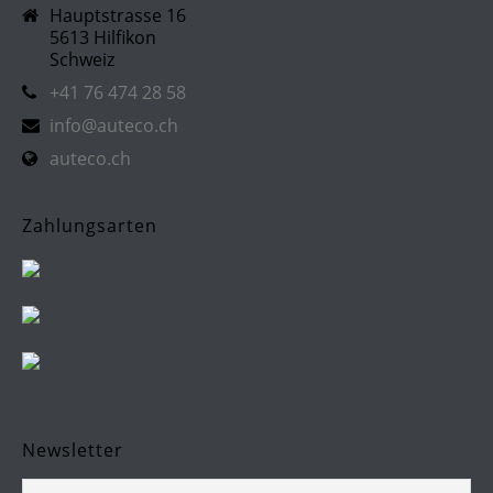
Hauptstrasse 16
5613 Hilfikon
Schweiz
+41 76 474 28 58
info@auteco.ch
auteco.ch
Zahlungsarten
Newsletter