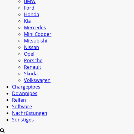
BMW
Ford
Honda
Kia
Mercedes
Mini Cooper
Mitsubishi
Nissan
Opel
Porsche
Renault
Skoda
Volkswagen
Chargepipes
Downpipes
Reifen
Software
Nachrüstungen
Sonstiges