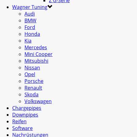
Z G-Serie
Wagner Tuning
Audi
BMW
Ford
Honda
Kia
Mercedes
Mini Cooper
Mitsubishi
Nissan
Opel
Porsche
Renault
Skoda
Volkswagen
Chargepipes
Downpipes
Reifen
Software
Nachrüstungen