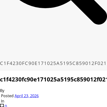
C1F4230FC90E171025A5195C859012F02
c1f4230fc90e171025a5195c859012f02
By
Posted
April 23, 2026
In
0