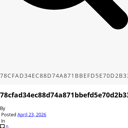
78CFAD34EC88D74A871BBEFD5E70D2B3
78cfad34ec88d74a871bbefd5e70d2b3
By
Posted
April 23, 2026
In
0