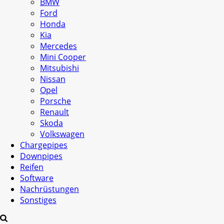
BMW
Ford
Honda
Kia
Mercedes
Mini Cooper
Mitsubishi
Nissan
Opel
Porsche
Renault
Skoda
Volkswagen
Chargepipes
Downpipes
Reifen
Software
Nachrüstungen
Sonstiges