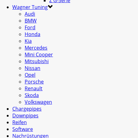
Z G-Serie
Wagner Tuning
Audi
BMW
Ford
Honda
Kia
Mercedes
Mini Cooper
Mitsubishi
Nissan
Opel
Porsche
Renault
Skoda
Volkswagen
Chargepipes
Downpipes
Reifen
Software
Nachrüstungen