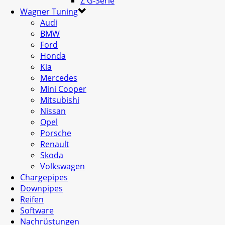
Z G-Serie
Wagner Tuning
Audi
BMW
Ford
Honda
Kia
Mercedes
Mini Cooper
Mitsubishi
Nissan
Opel
Porsche
Renault
Skoda
Volkswagen
Chargepipes
Downpipes
Reifen
Software
Nachrüstungen