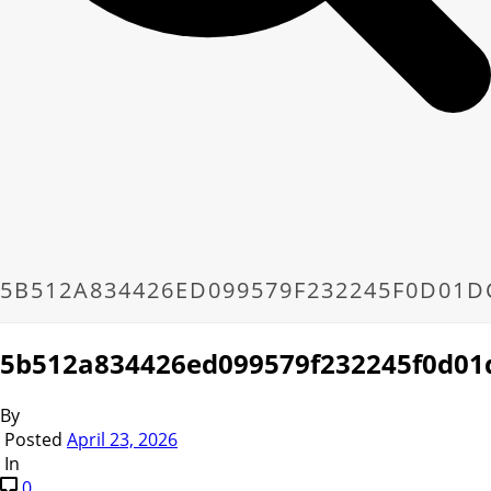
5B512A834426ED099579F232245F0D01
5b512a834426ed099579f232245f0d01
By
Posted
April 23, 2026
In
0