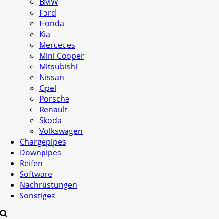
BMW
Ford
Honda
Kia
Mercedes
Mini Cooper
Mitsubishi
Nissan
Opel
Porsche
Renault
Skoda
Volkswagen
Chargepipes
Downpipes
Reifen
Software
Nachrüstungen
Sonstiges