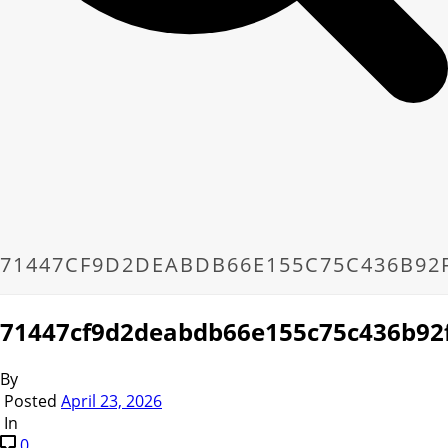
71447CF9D2DEABDB66E155C75C436B92
71447cf9d2deabdb66e155c75c436b92
By
Posted
April 23, 2026
In
0