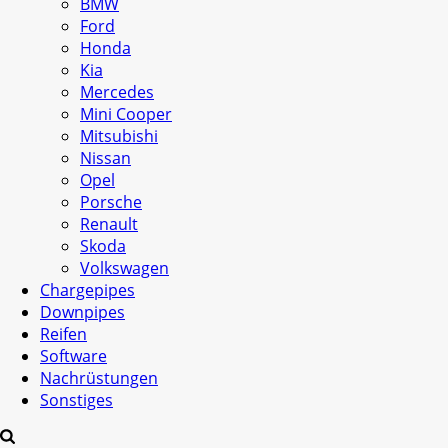
BMW
Ford
Honda
Kia
Mercedes
Mini Cooper
Mitsubishi
Nissan
Opel
Porsche
Renault
Skoda
Volkswagen
Chargepipes
Downpipes
Reifen
Software
Nachrüstungen
Sonstiges