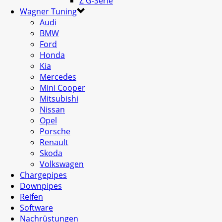
Z G-Serie
Wagner Tuning
Audi
BMW
Ford
Honda
Kia
Mercedes
Mini Cooper
Mitsubishi
Nissan
Opel
Porsche
Renault
Skoda
Volkswagen
Chargepipes
Downpipes
Reifen
Software
Nachrüstungen