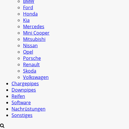
BMW
Ford
Honda
Kia
Mercedes
Mini Cooper
Mitsubishi
Nissan
Opel
Porsche
Renault
Skoda
Volkswagen
Chargepipes
Downpipes
Reifen
Software
Nachrüstungen
Sonstiges