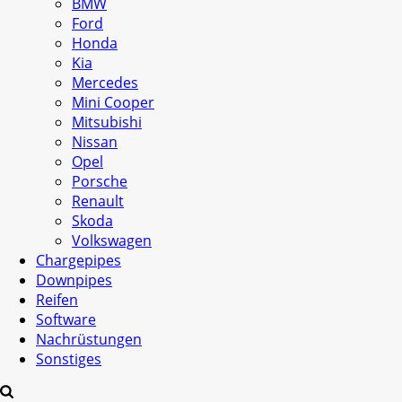
BMW
Ford
Honda
Kia
Mercedes
Mini Cooper
Mitsubishi
Nissan
Opel
Porsche
Renault
Skoda
Volkswagen
Chargepipes
Downpipes
Reifen
Software
Nachrüstungen
Sonstiges