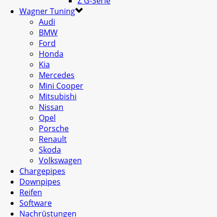
Z G-Serie
Wagner Tuning
Audi
BMW
Ford
Honda
Kia
Mercedes
Mini Cooper
Mitsubishi
Nissan
Opel
Porsche
Renault
Skoda
Volkswagen
Chargepipes
Downpipes
Reifen
Software
Nachrüstungen