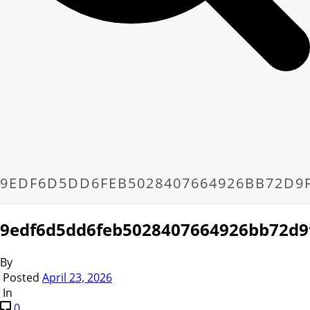
9EDF6D5DD6FEB5028407664926BB72D9
9edf6d5dd6feb5028407664926bb72d9
By
Posted
April 23, 2026
In
0