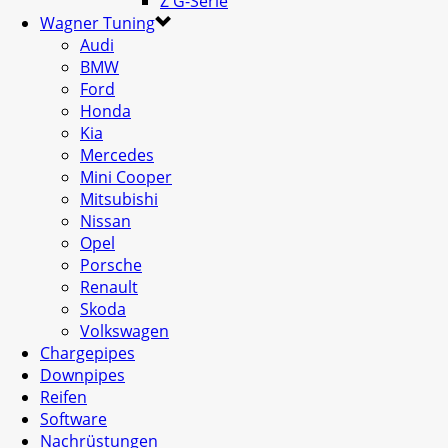
Z G-Serie
Wagner Tuning
Audi
BMW
Ford
Honda
Kia
Mercedes
Mini Cooper
Mitsubishi
Nissan
Opel
Porsche
Renault
Skoda
Volkswagen
Chargepipes
Downpipes
Reifen
Software
Nachrüstungen