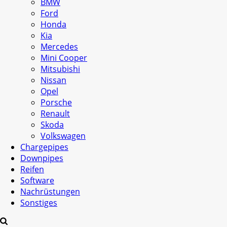
BMW
Ford
Honda
Kia
Mercedes
Mini Cooper
Mitsubishi
Nissan
Opel
Porsche
Renault
Skoda
Volkswagen
Chargepipes
Downpipes
Reifen
Software
Nachrüstungen
Sonstiges