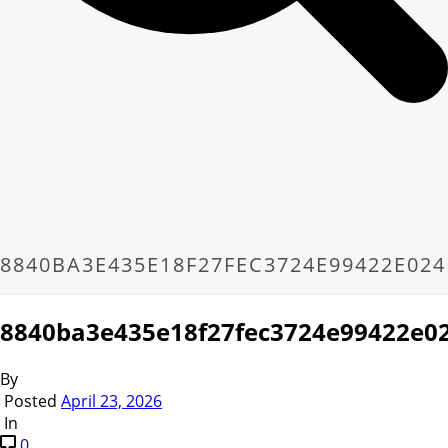
8840BA3E435E18F27FEC3724E99422E024
8840ba3e435e18f27fec3724e99422e0
By
Posted
April 23, 2026
In
0