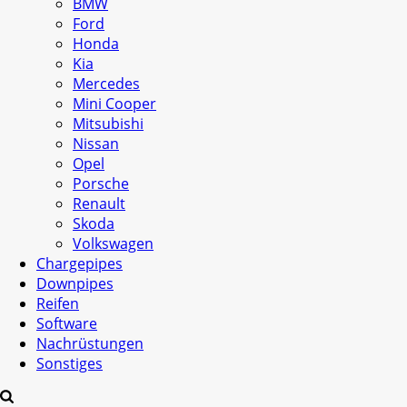
BMW
Ford
Honda
Kia
Mercedes
Mini Cooper
Mitsubishi
Nissan
Opel
Porsche
Renault
Skoda
Volkswagen
Chargepipes
Downpipes
Reifen
Software
Nachrüstungen
Sonstiges