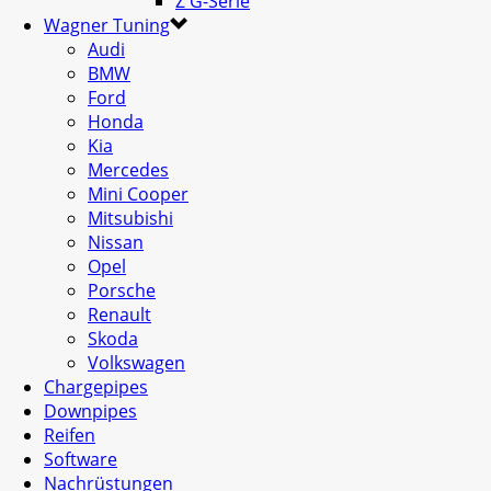
Z G-Serie
Wagner Tuning
Audi
BMW
Ford
Honda
Kia
Mercedes
Mini Cooper
Mitsubishi
Nissan
Opel
Porsche
Renault
Skoda
Volkswagen
Chargepipes
Downpipes
Reifen
Software
Nachrüstungen