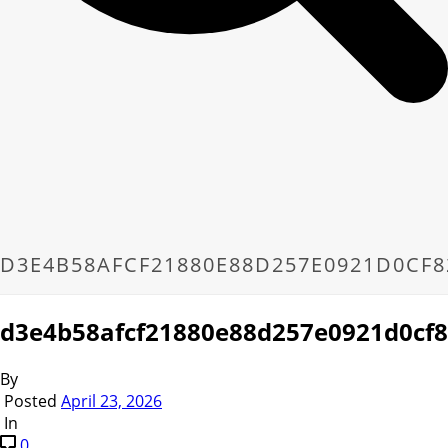
D3E4B58AFCF21880E88D257E0921D0CF8
d3e4b58afcf21880e88d257e0921d0cf
By
Posted
April 23, 2026
In
0