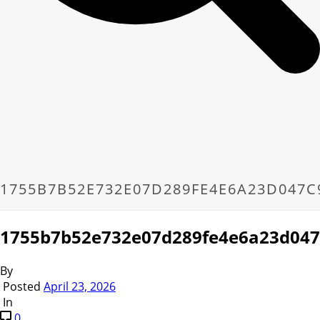
1755B7B52E732E07D289FE4E6A23D047C
1755b7b52e732e07d289fe4e6a23d047
By
Posted
April 23, 2026
In
0