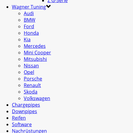
Z G-Serie
Wagner Tuning
Audi
BMW
Ford
Honda
Kia
Mercedes
Mini Cooper
Mitsubishi
Nissan
Opel
Porsche
Renault
Skoda
Volkswagen
Chargepipes
Downpipes
Reifen
Software
Nachrüstungen