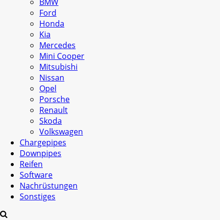
BMW
Ford
Honda
Kia
Mercedes
Mini Cooper
Mitsubishi
Nissan
Opel
Porsche
Renault
Skoda
Volkswagen
Chargepipes
Downpipes
Reifen
Software
Nachrüstungen
Sonstiges