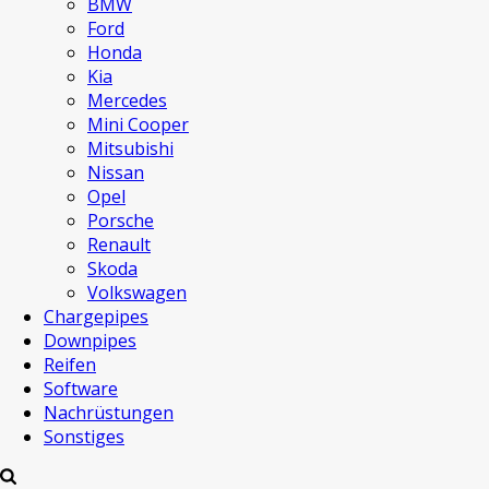
BMW
Ford
Honda
Kia
Mercedes
Mini Cooper
Mitsubishi
Nissan
Opel
Porsche
Renault
Skoda
Volkswagen
Chargepipes
Downpipes
Reifen
Software
Nachrüstungen
Sonstiges