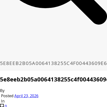
5E8EEB2B05A0064138255C4F00443609E
5e8eeb2b05a0064138255c4f00443609
By
Posted
April 23, 2026
In
0