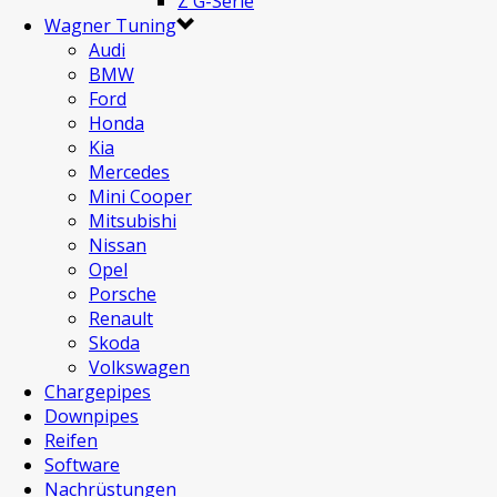
Z G-Serie
Wagner Tuning
Audi
BMW
Ford
Honda
Kia
Mercedes
Mini Cooper
Mitsubishi
Nissan
Opel
Porsche
Renault
Skoda
Volkswagen
Chargepipes
Downpipes
Reifen
Software
Nachrüstungen