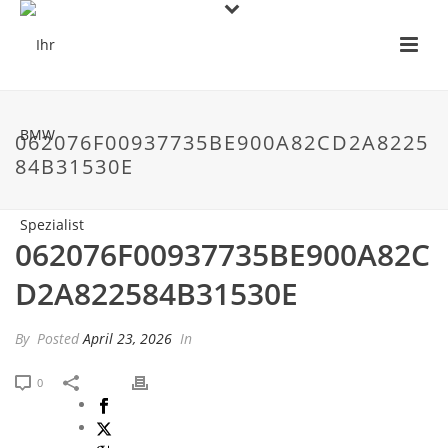
062076F00937735BE900A82CD2A8225
84B31530E
062076F00937735BE900A82C
D2A822584B31530E
By
Posted
April 23, 2026
In
0