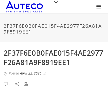
2F37F6E0B0FAE015F4AE2977F26A81A
9F8919EE1
2F37F6E0B0FAE015F4AE2977
F26A81A9F8919EE1
By
Posted
April 22, 2026
In
0