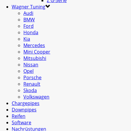
Z G-Serie
Wagner Tuning
Audi
BMW
Ford
Honda
Kia
Mercedes
Mini Cooper
Mitsubishi
Nissan
Opel
Porsche
Renault
Skoda
Volkswagen
Chargepipes
Downpipes
Reifen
Software
Nachrüstungen