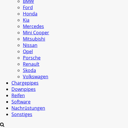
BMW
Ford
Honda
Kia
Mercedes
Mini Cooper
Mitsubishi
Nissan
Opel
Porsche
Renault
Skoda
Volkswagen
Chargepipes
Downpipes
Reifen
Software
Nachrüstungen
Sonstiges