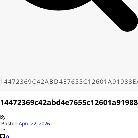
14472369C42ABD4E7655C12601A91988E
14472369c42abd4e7655c12601a9198
By
Posted
April 22, 2026
In
0