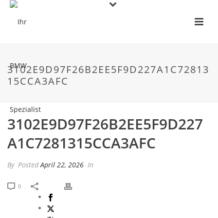
3102E9D97F26B2EE5F9D227A1C72813
15CCA3AFC
3102E9D97F26B2EE5F9D227
A1C7281315CCA3AFC
By
Posted
April 22, 2026
In
0