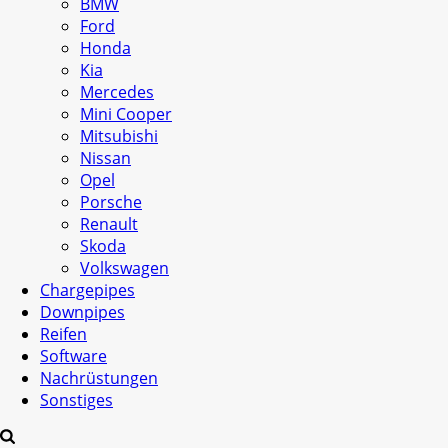
BMW
Ford
Honda
Kia
Mercedes
Mini Cooper
Mitsubishi
Nissan
Opel
Porsche
Renault
Skoda
Volkswagen
Chargepipes
Downpipes
Reifen
Software
Nachrüstungen
Sonstiges