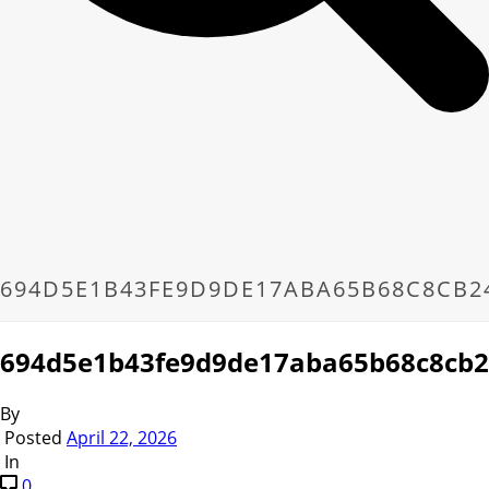
694D5E1B43FE9D9DE17ABA65B68C8CB2
694d5e1b43fe9d9de17aba65b68c8cb2
By
Posted
April 22, 2026
In
0