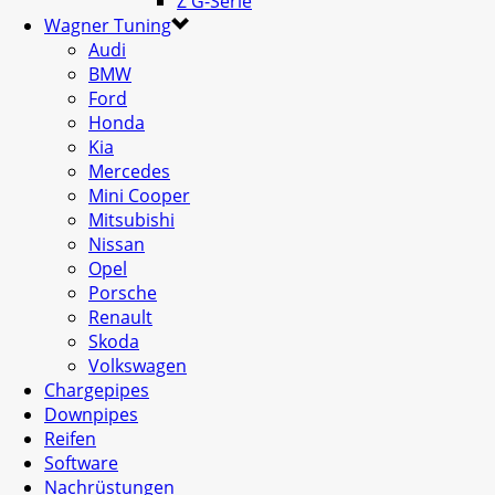
Z G-Serie
Wagner Tuning
Audi
BMW
Ford
Honda
Kia
Mercedes
Mini Cooper
Mitsubishi
Nissan
Opel
Porsche
Renault
Skoda
Volkswagen
Chargepipes
Downpipes
Reifen
Software
Nachrüstungen