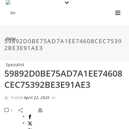
59892D0BE75AD7A1EE74608CEC7539
2BE3E91AE3
59892D0BE75AD7A1EE74608
CEC75392BE3E91AE3
By
Posted
April 22, 2026
In
0