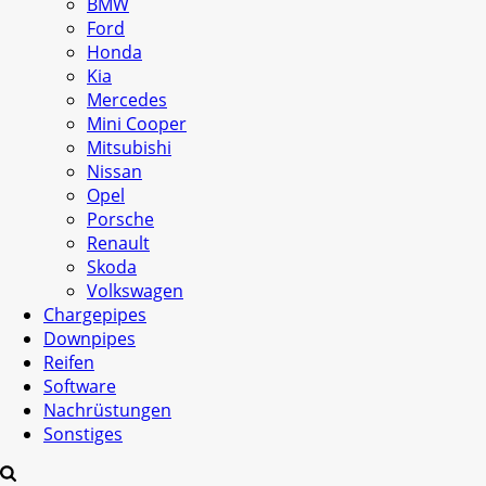
BMW
Ford
Honda
Kia
Mercedes
Mini Cooper
Mitsubishi
Nissan
Opel
Porsche
Renault
Skoda
Volkswagen
Chargepipes
Downpipes
Reifen
Software
Nachrüstungen
Sonstiges