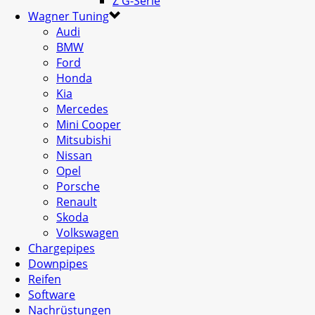
Z G-Serie
Wagner Tuning
Audi
BMW
Ford
Honda
Kia
Mercedes
Mini Cooper
Mitsubishi
Nissan
Opel
Porsche
Renault
Skoda
Volkswagen
Chargepipes
Downpipes
Reifen
Software
Nachrüstungen