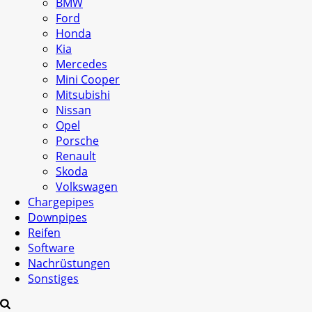
BMW
Ford
Honda
Kia
Mercedes
Mini Cooper
Mitsubishi
Nissan
Opel
Porsche
Renault
Skoda
Volkswagen
Chargepipes
Downpipes
Reifen
Software
Nachrüstungen
Sonstiges