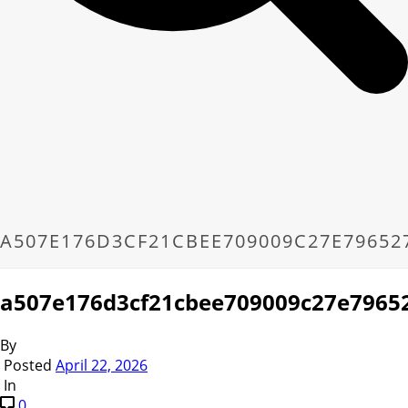
A507E176D3CF21CBEE709009C27E79652
a507e176d3cf21cbee709009c27e7965
By
Posted
April 22, 2026
In
0