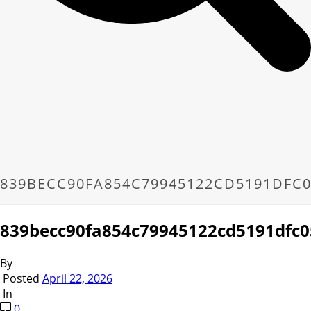
839BECC90FA854C79945122CD5191DFC0
839becc90fa854c79945122cd5191dfc0
By
Posted
April 22, 2026
In
0