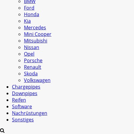
BMW
Ford
Honda
Kia
Mercedes
Mini Cooper
Mitsubishi
Nissan
Opel
Porsche
Renault
Skoda
Volkswagen
Chargepipes
Downpipes
Reifen
Software
Nachrüstungen
Sonstiges