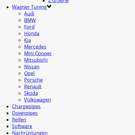
Z G-Serie
Wagner Tuning
Audi
BMW
Ford
Honda
Kia
Mercedes
Mini Cooper
Mitsubishi
Nissan
Opel
Porsche
Renault
Skoda
Volkswagen
Chargepipes
Downpipes
Reifen
Software
Nachrüstungen