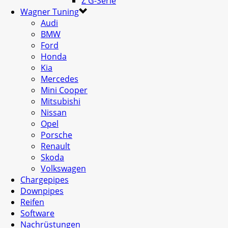
Z G-Serie
Wagner Tuning
Audi
BMW
Ford
Honda
Kia
Mercedes
Mini Cooper
Mitsubishi
Nissan
Opel
Porsche
Renault
Skoda
Volkswagen
Chargepipes
Downpipes
Reifen
Software
Nachrüstungen