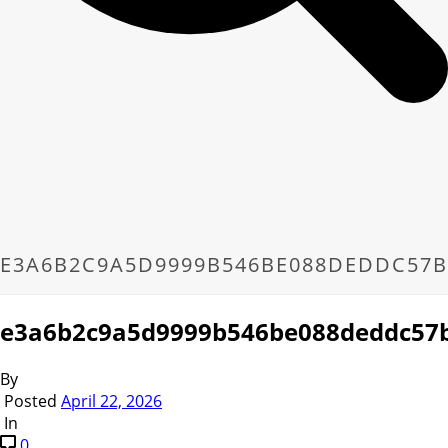
E3A6B2C9A5D9999B546BE088DEDDC57B
e3a6b2c9a5d9999b546be088deddc57
By
Posted
April 22, 2026
In
0