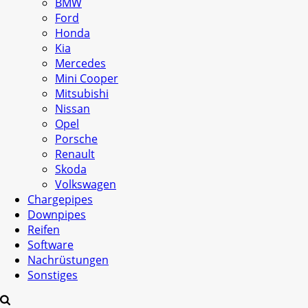
BMW
Ford
Honda
Kia
Mercedes
Mini Cooper
Mitsubishi
Nissan
Opel
Porsche
Renault
Skoda
Volkswagen
Chargepipes
Downpipes
Reifen
Software
Nachrüstungen
Sonstiges