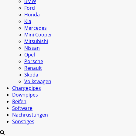
BMW
Ford
Honda
Kia
Mercedes
Mini Cooper
Mitsubishi
Nissan
Opel
Porsche
Renault
Skoda
Volkswagen
Chargepipes
Downpipes
Reifen
Software
Nachrüstungen
Sonstiges