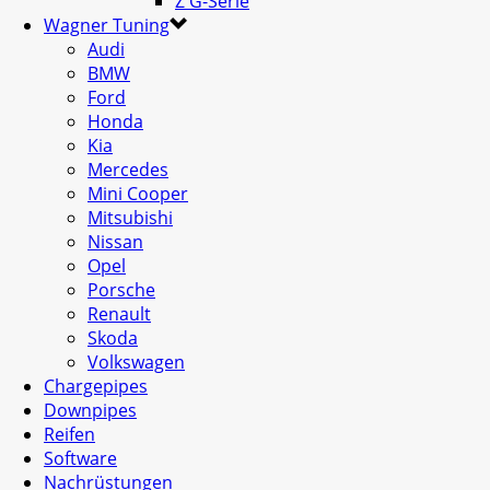
Z G-Serie
Wagner Tuning
Audi
BMW
Ford
Honda
Kia
Mercedes
Mini Cooper
Mitsubishi
Nissan
Opel
Porsche
Renault
Skoda
Volkswagen
Chargepipes
Downpipes
Reifen
Software
Nachrüstungen