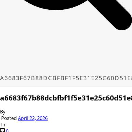
A6683F67B88DCBFBF1F5E31E25C60D51E
a6683f67b88dcbfbf1f5e31e25c60d51
By
Posted
April 22, 2026
In
0