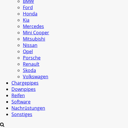
BMW
Ford
Honda
Kia
Mercedes
Mini Cooper
Mitsubishi
Nissan
Opel
Porsche
Renault
Skoda
Volkswagen
Chargepipes
Downpipes
Reifen
Software
Nachrüstungen
Sonstiges