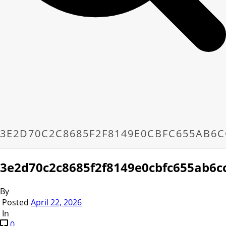
3E2D70C2C8685F2F8149E0CBFC655AB6C
3e2d70c2c8685f2f8149e0cbfc655ab6c
By
Posted
April 22, 2026
In
0