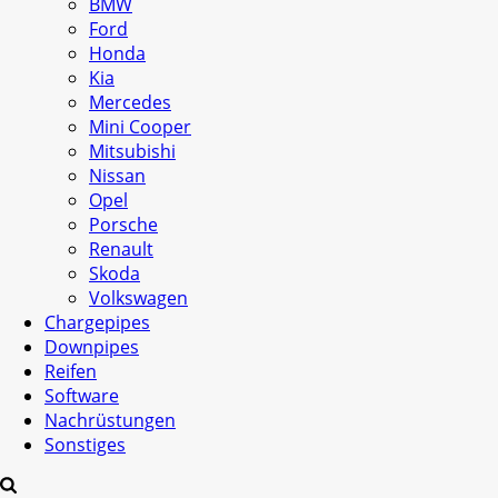
BMW
Ford
Honda
Kia
Mercedes
Mini Cooper
Mitsubishi
Nissan
Opel
Porsche
Renault
Skoda
Volkswagen
Chargepipes
Downpipes
Reifen
Software
Nachrüstungen
Sonstiges