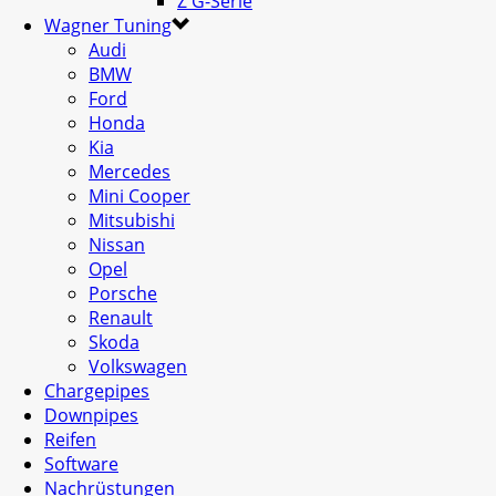
Z G-Serie
Wagner Tuning
Audi
BMW
Ford
Honda
Kia
Mercedes
Mini Cooper
Mitsubishi
Nissan
Opel
Porsche
Renault
Skoda
Volkswagen
Chargepipes
Downpipes
Reifen
Software
Nachrüstungen