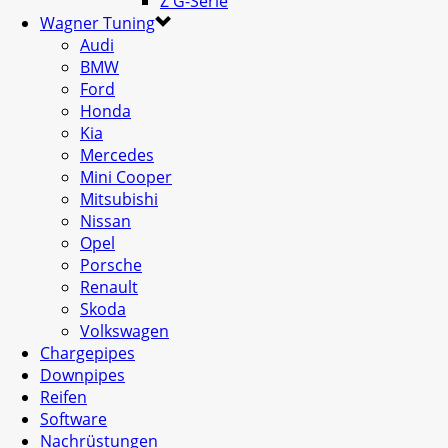
Z G-Serie
Wagner Tuning
Audi
BMW
Ford
Honda
Kia
Mercedes
Mini Cooper
Mitsubishi
Nissan
Opel
Porsche
Renault
Skoda
Volkswagen
Chargepipes
Downpipes
Reifen
Software
Nachrüstungen