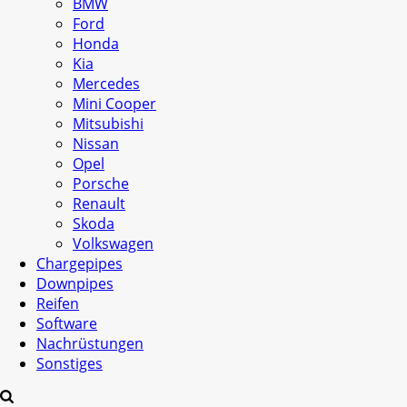
BMW
Ford
Honda
Kia
Mercedes
Mini Cooper
Mitsubishi
Nissan
Opel
Porsche
Renault
Skoda
Volkswagen
Chargepipes
Downpipes
Reifen
Software
Nachrüstungen
Sonstiges