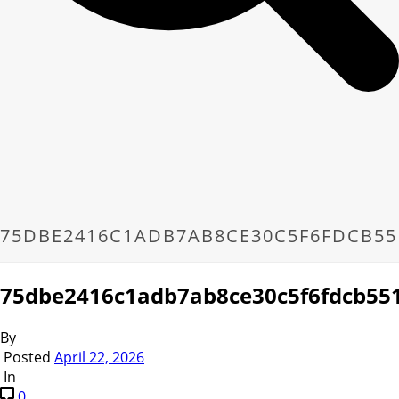
75DBE2416C1ADB7AB8CE30C5F6FDCB55
75dbe2416c1adb7ab8ce30c5f6fdcb55
By
Posted
April 22, 2026
In
0