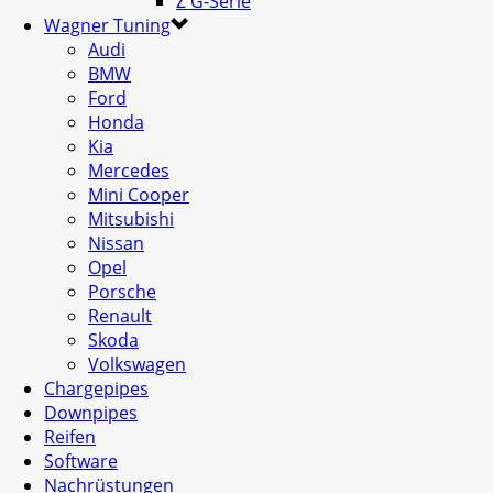
Z G-Serie
Wagner Tuning
Audi
BMW
Ford
Honda
Kia
Mercedes
Mini Cooper
Mitsubishi
Nissan
Opel
Porsche
Renault
Skoda
Volkswagen
Chargepipes
Downpipes
Reifen
Software
Nachrüstungen