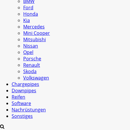
BMW
Ford
Honda
Kia
Mercedes
Mini Cooper
Mitsubishi
Nissan
Opel
Porsche
Renault
Skoda
Volkswagen
Chargepipes
Downpipes
Reifen
Software
Nachrüstungen
Sonstiges