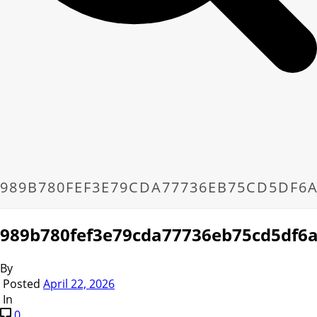
989B780FEF3E79CDA77736EB75CD5DF6
989b780fef3e79cda77736eb75cd5df6
By
Posted
April 22, 2026
In
0