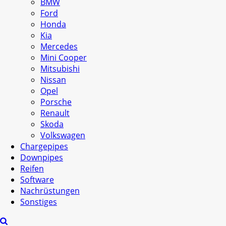
BMW
Ford
Honda
Kia
Mercedes
Mini Cooper
Mitsubishi
Nissan
Opel
Porsche
Renault
Skoda
Volkswagen
Chargepipes
Downpipes
Reifen
Software
Nachrüstungen
Sonstiges