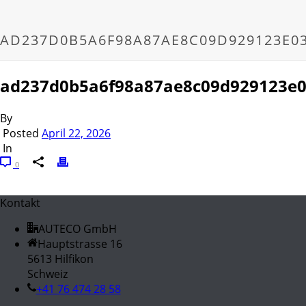
AD237D0B5A6F98A87AE8C09D929123E0
ad237d0b5a6f98a87ae8c09d929123e0
By
Posted
April 22, 2026
In
0
Kontakt
AUTECO GmbH
Hauptstrasse 16
5613 Hilfikon
Schweiz
+41 76 474 28 58