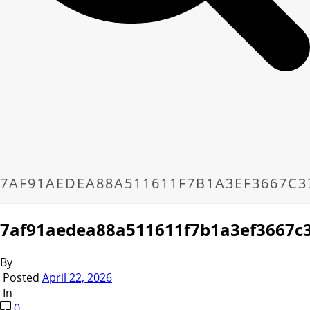
7AF91AEDEA88A511611F7B1A3EF3667C3
7af91aedea88a511611f7b1a3ef3667c
By
Posted
April 22, 2026
In
0