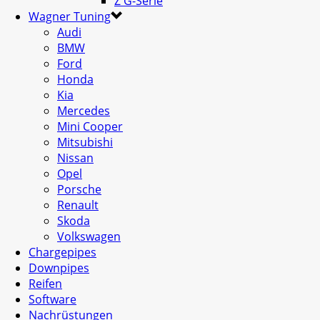
Z G-Serie
Wagner Tuning
Audi
BMW
Ford
Honda
Kia
Mercedes
Mini Cooper
Mitsubishi
Nissan
Opel
Porsche
Renault
Skoda
Volkswagen
Chargepipes
Downpipes
Reifen
Software
Nachrüstungen