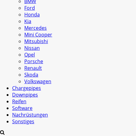
BMW
Ford
Honda
Kia
Mercedes
Mini Cooper
Mitsubishi
Nissan
Opel
Porsche
Renault
Skoda
Volkswagen
Chargepipes
Downpipes
Reifen
Software
Nachrüstungen
Sonstiges