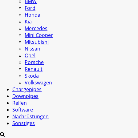
BMW
Ford
Honda
Kia
Mercedes
Mini Cooper
Mitsubishi
Nissan
Opel
Porsche
Renault
Skoda
Volkswagen
Chargepipes
Downpipes
Reifen
Software
Nachrüstungen
Sonstiges