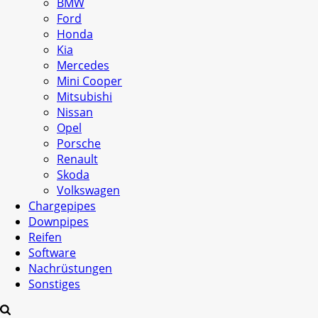
BMW
Ford
Honda
Kia
Mercedes
Mini Cooper
Mitsubishi
Nissan
Opel
Porsche
Renault
Skoda
Volkswagen
Chargepipes
Downpipes
Reifen
Software
Nachrüstungen
Sonstiges