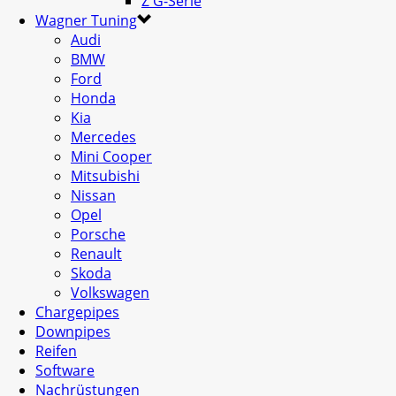
Z G-Serie
Wagner Tuning
Audi
BMW
Ford
Honda
Kia
Mercedes
Mini Cooper
Mitsubishi
Nissan
Opel
Porsche
Renault
Skoda
Volkswagen
Chargepipes
Downpipes
Reifen
Software
Nachrüstungen