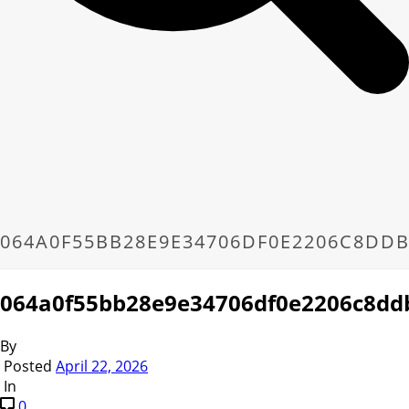
064A0F55BB28E9E34706DF0E2206C8DD
064a0f55bb28e9e34706df0e2206c8dd
By
Posted
April 22, 2026
In
0