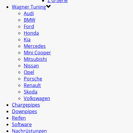
Z G-Serie
Wagner Tuning
Audi
BMW
Ford
Honda
Kia
Mercedes
Mini Cooper
Mitsubishi
Nissan
Opel
Porsche
Renault
Skoda
Volkswagen
Chargepipes
Downpipes
Reifen
Software
Nachrüstungen