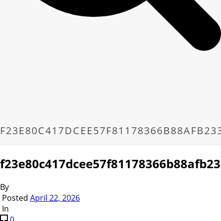
F23E80C417DCEE57F81178366B88AFB23
f23e80c417dcee57f81178366b88afb23
By
Posted
April 22, 2026
In
0