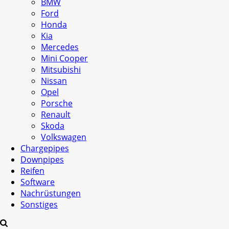
BMW
Ford
Honda
Kia
Mercedes
Mini Cooper
Mitsubishi
Nissan
Opel
Porsche
Renault
Skoda
Volkswagen
Chargepipes
Downpipes
Reifen
Software
Nachrüstungen
Sonstiges