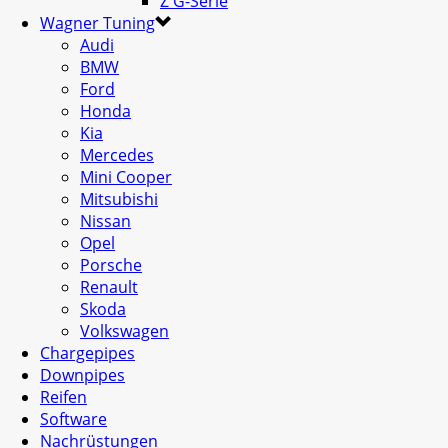
Z G-Serie
Wagner Tuning
Audi
BMW
Ford
Honda
Kia
Mercedes
Mini Cooper
Mitsubishi
Nissan
Opel
Porsche
Renault
Skoda
Volkswagen
Chargepipes
Downpipes
Reifen
Software
Nachrüstungen